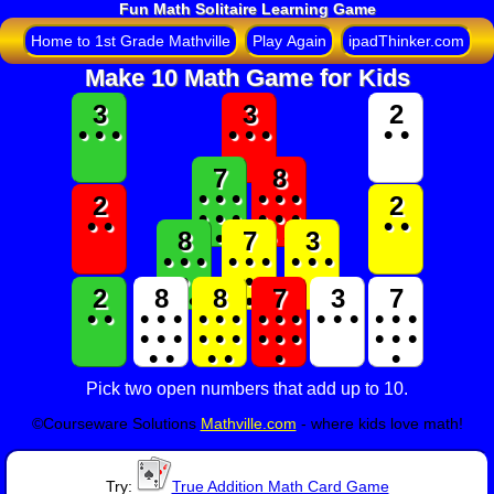
Fun Math Solitaire Learning Game
Home to 1st Grade Mathville
Play Again
ipadThinker.com
Make 10 Math Game for Kids
3
3
2
• • •
• • •
• •
7
8
• • •
• • •
2
2
• • •
• • •
• •
• •
•
• •
8
7
3
• • •
• • •
• • •
• • •
• • •
2
8
8
7
3
7
• •
•
• •
• • •
• • •
• • •
• • •
• • •
• • •
• • •
• • •
• • •
• •
• •
•
•
Pick two open numbers that add up to 10.
©Courseware Solutions
Mathville.com
- where kids love math!
Try:
True Addition Math Card Game